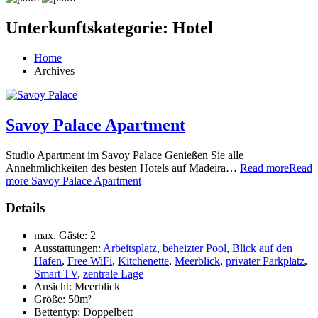
Unterkunftskategorie:
Hotel
Home
Archives
Savoy Palace Apartment
Studio Apartment im Savoy Palace Genießen Sie alle
Annehmlichkeiten des besten Hotels auf Madeira…
Read more
Read
more Savoy Palace Apartment
Details
max. Gäste:
2
Ausstattungen:
Arbeitsplatz
,
beheizter Pool
,
Blick auf den
Hafen
,
Free WiFi
,
Kitchenette
,
Meerblick
,
privater Parkplatz
,
Smart TV
,
zentrale Lage
Ansicht:
Meerblick
Größe:
50m²
Bettentyp:
Doppelbett