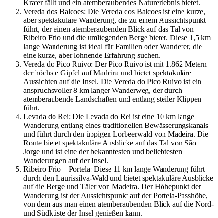
Krater fällt und ein atemberaubendes Naturerlebnis bietet.
Vereda dos Balcoes: Die Vereda dos Balcoes ist eine kurze,
aber spektakuläre Wanderung, die zu einem Aussichtspunkt
führt, der einen atemberaubenden Blick auf das Tal von
Ribeiro Frio und die umliegenden Berge bietet. Diese 1,5 km
lange Wanderung ist ideal für Familien oder Wanderer, die
eine kurze, aber lohnende Erfahrung suchen.
Vereda do Pico Ruivo: Der Pico Ruivo ist mit 1.862 Metern
der höchste Gipfel auf Madeira und bietet spektakuläre
Aussichten auf die Insel. Die Vereda do Pico Ruivo ist ein
anspruchsvoller 8 km langer Wanderweg, der durch
atemberaubende Landschaften und entlang steiler Klippen
führt.
Levada do Rei: Die Levada do Rei ist eine 10 km lange
Wanderung entlang eines traditionellen Bewässerungskanals
und führt durch den üppigen Lorbeerwald von Madeira. Die
Route bietet spektakuläre Ausblicke auf das Tal von São
Jorge und ist eine der bekanntesten und beliebtesten
Wanderungen auf der Insel.
Ribeiro Frio – Portela: Diese 11 km lange Wanderung führt
durch den Laurissilva-Wald und bietet spektakuläre Ausblicke
auf die Berge und Täler von Madeira. Der Höhepunkt der
Wanderung ist der Aussichtspunkt auf der Portela-Passhöhe,
von dem aus man einen atemberaubenden Blick auf die Nord-
und Südküste der Insel genießen kann.