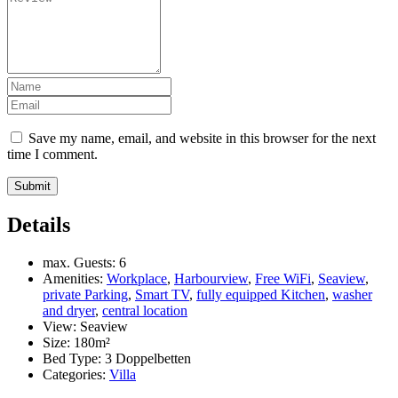
Save my name, email, and website in this browser for the next
time I comment.
Submit
Details
max. Guests:
6
Amenities:
Workplace
,
Harbourview
,
Free WiFi
,
Seaview
,
private Parking
,
Smart TV
,
fully equipped Kitchen
,
washer
and dryer
,
central location
View:
Seaview
Size:
180m²
Bed Type:
3 Doppelbetten
Categories:
Villa