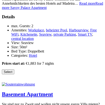
Annehmlichkeiten des besten Hotels auf Madeira…
Read more
Read
more Savoy Palace Apartment
Details
max. Guests:
2
Amenities:
Workplace
,
beheizter Pool
,
Harbourview
,
Free
WiFi
,
Kitchenette
,
Seaview
,
private Parking
,
Smart TV
,
central location
View:
Seaview
Size:
50m²
Bed Type:
Doppelbett
Categories:
Hotel
Prices start at:
€
1,883
for 7 nights
Select
Basement Apartment
Sie sind nur zu Zweit und wollen nicht unsere ganze Villa mieten?