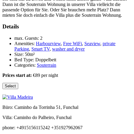
Dann ist die Souterrain Wohnung in unserer Villa vielleicht die
passende Option für Sie. Oder Sie brauchen mehr Platz? Dann
mieten Sie doch einfach die Villa plus die Souterrain Wohnung.
Details
max. Guests:
2
Amenities:
Harbourview
,
Free WiFi
,
Seaview
,
private
Parking
,
Smart TV
,
washer and dryer
Size:
50m²
Bed Type:
Doppelbett
Categories:
Souterrain
Prices start at:
€
89
per night
Select
Büro: Caminho da Torrinha 51, Funchal
Villa: Caminho do Palheiro, Funchal
phone: +4915156115242 +351927962067