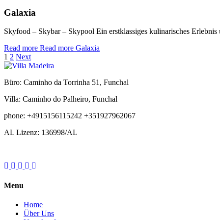
Galaxia
Skyfood – Skybar – Skypool Ein erstklassiges kulinarisches Erlebni
Read more
Read more Galaxia
1
2
Next
Büro: Caminho da Torrinha 51, Funchal
Villa: Caminho do Palheiro, Funchal
phone: +4915156115242 +351927962067
AL Lizenz: 136998/AL
Menu
Home
Über Uns